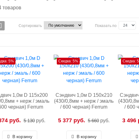
4
товаров
Сортировать
Показать по
идка: 5%
Скидка: 5%
Скидка: 
двич 1,0м D 115х200
Сэндвич 1,0м D 150х210
Сэндвич
/0,8мм + нерж / эмаль
(430/0,8мм + нерж / эмаль
(430/0,8
 600 черная) Ferrum
/ 600 черная) Ferrum
/ 600 
874 руб.
5 377 руб.
3 496 
5 130
руб.
5 660
руб.
В корзину
В корзину