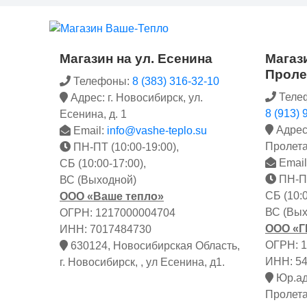
Магазин на ул. Есенина
Магази
Проле
Телефоны:
8 (383) 316-32-10
Теле
Адрес: г. Новосибирск, ул.
8 (913) 
Есенина, д. 1
Адрес:
Email:
info@vashe-teplo.su
Пролета
ПН-ПТ (10:00-19:00),
Email
СБ (10:00-17:00),
ПН-ПТ
ВС (Выходной)
СБ (10:0
ООО «Ваше тепло»
ВС (Вых
ОГРН: 1217000004704
ООО «
ИНН: 7017484730
ОГРН: 
630124, Новосибирская Область,
ИНН: 5
г. Новосибирск, , ул Есенина, д1.
Юр.адр
Пролета