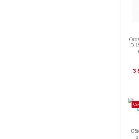
Ого
D 1
3 
Ск
Юбка
э