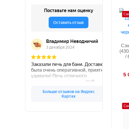
Ск
Сэн
(430
/
5 
Ск