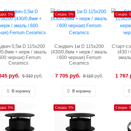
идка: 5%
Скидка: 5%
Скидка: 
двич 0,5м D 115х200
Сэндвич 1м D 115х200
Старт-с
/0,8мм + нерж / эмаль
(430/0,8мм + нерж / эмаль
(430 /
 600 черная) Ferrum
/ 600 черная) Ferrum
эмаль
Ceramics
Ceramics
045 руб.
7 705 руб.
1 767 
5 310
руб.
8 110
руб.
В корзину
В корзину
идка: 5%
Скидка: 5%
Скидка: 