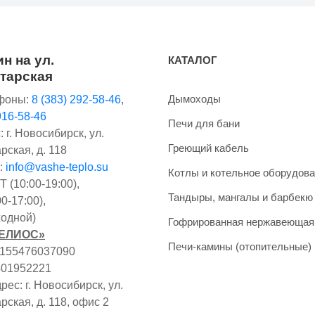
н на ул.
КАТАЛОГ
тарская
Дымоходы
фоны:
8 (383) 292-58-46
,
916-58-46
Печи для бани
 г. Новосибирск, ул.
Греющий кабель
рская, д. 118
:
info@vashe-teplo.su
Котлы и котельное оборудов
 (10:00-19:00),
Тандыры, мангалы и барбекю
0-17:00),
одной)
Гофрированная нержавеющая
ГЕЛИОС»
Печи-камины (отопительные)
1155476037090
401952221
ес: г. Новосибирск, ул.
рская, д. 118, офис 2