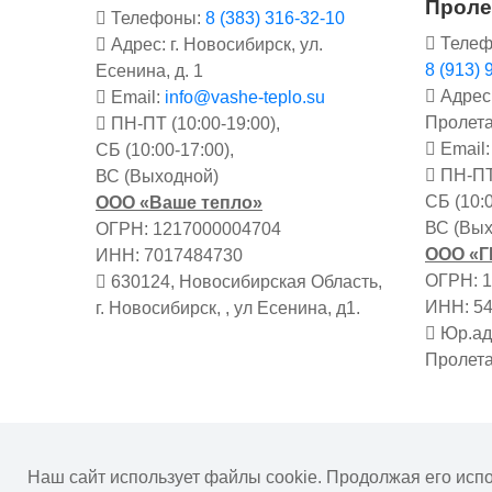
Проле
Телефоны:
8 (383) 316-32-10
Телеф
Адрес: г. Новосибирск, ул.
8 (913) 
Есенина, д. 1
Адрес:
Email:
info@vashe-teplo.su
Пролета
ПН-ПТ (10:00-19:00),
Email
СБ (10:00-17:00),
ПН-ПТ 
ВС (Выходной)
СБ (10:0
ООО «Ваше тепло»
ВС (Вых
ОГРН: 1217000004704
ООО «
ИНН: 7017484730
ОГРН: 
630124, Новосибирская Область,
ИНН: 5
г. Новосибирск, , ул Есенина, д1.
Юр.адр
Пролета
Информация на сайте не является публичной о
Наш сайт использует файлы cookie. Продолжая его исп