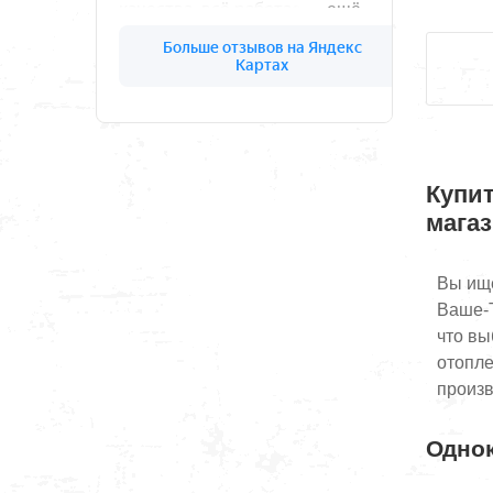
Купит
мага
Вы ище
Ваше-Т
что вы
отопле
произв
Однок