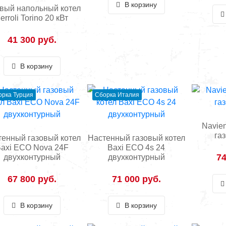
В корзину
вый напольный котел
erroli Torino 20 кВт
41 300 руб.
В корзину
орка Турция
Сборка Италия
Navie
га
тенный газовый котел
Настенный газовый котел
axi ECO Nova 24F
Baxi ECO 4s 24
74
двухконтурный
двухконтурный
67 800 руб.
71 000 руб.
В корзину
В корзину