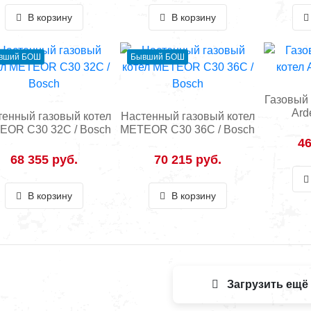
В корзину
В корзину
вший БОШ
Бывший БОШ
Газовый 
Ard
тенный газовый котел
Настенный газовый котел
EOR С30 32С / Bosch
METEOR С30 36С / Bosch
46
68 355 руб.
70 215 руб.
В корзину
В корзину
Загрузить ещё