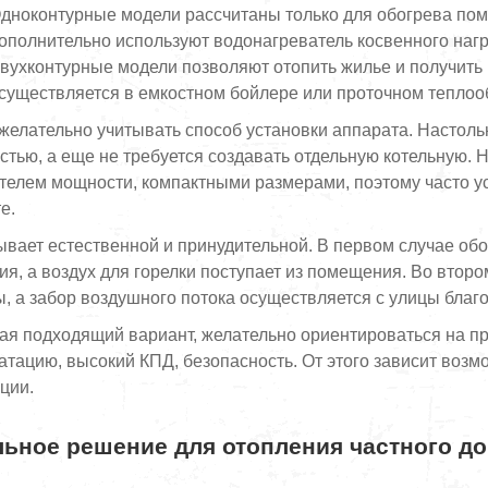
дноконтурные модели рассчитаны только для обогрева поме
ополнительно используют водонагреватель косвенного нагр
вухконтурные модели позволяют отопить жилье и получить 
существляется в емкостном бойлере или проточном теплоо
желательно учитывать способ установки аппарата. Настол
тью, а еще не требуется создавать отдельную котельную.
телем мощности, компактными размерами, поэтому часто у
е.
ывает естественной и принудительной. В первом случае об
ия, а воздух для горелки поступает из помещения. Во втор
, а забор воздушного потока осуществляется с улицы благ
я подходящий вариант, желательно ориентироваться на п
атацию, высокий КПД, безопасность. От этого зависит воз
ции.
ьное решение для отопления частного д