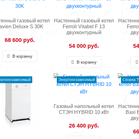
тенный газовый котел
Настенный газовый котел
Настенны
avien Deluxe S 30K
Ferroli Vitabel F 13
Ferro
двухконтурный
дву
68 600 руб.
54 000 руб.
54
В корзину
В корзину
ергонезависимый
Энергонезависимый
Сборка Т
Газовый напольный котел
Настенны
СТЭН HYBRID 10 кВт
Baxi 
дву
26 400 руб.
66