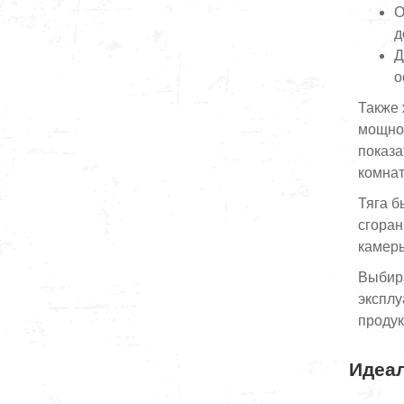
О
д
Д
о
Также 
мощнос
показа
комнат
Тяга б
сгоран
камеры
Выбира
эксплу
продук
Идеал