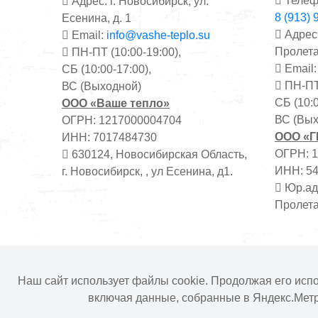
Телеф
Адрес: г. Новосибирск, ул.
8 (913) 
Есенина, д. 1
Адрес:
Email:
info@vashe-teplo.su
Пролета
ПН-ПТ (10:00-19:00),
Email
СБ (10:00-17:00),
ПН-ПТ 
ВС (Выходной)
СБ (10:0
ООО «Ваше тепло»
ВС (Вых
ОГРН: 1217000004704
ООО «
ИНН: 7017484730
ОГРН: 
630124, Новосибирская Область,
ИНН: 5
г. Новосибирск, , ул Есенина, д1.
Юр.адр
Пролета
Информация на сайте не является публичной о
Наш сайт использует файлы cookie. Продолжая его исп
включая данные, собранные в Яндекс.Мет