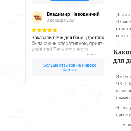
Для от
Их мож
отопит
естест
Каки
для д
Это ус
ЧХ-1. 
варочн
пламя в
На чуг
преиму
в