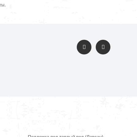
ты.
Подложка под теплый пол (Лавсан)