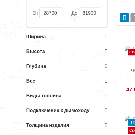
От
До
Ширина
Высота
Ск
Глубина
Ч
Вес
47 
Виды топлива
Подключение к дымоходу
Н
Толщина изделия
Ск