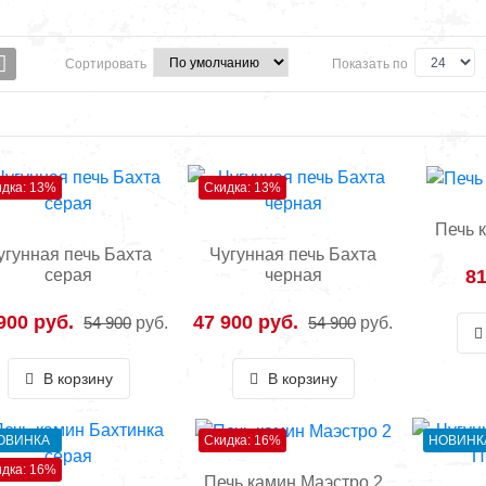
Сортировать
Показать по
идка: 13%
Скидка: 13%
Печь 
угунная печь Бахта
Чугунная печь Бахта
81
серая
черная
900 руб.
47 900 руб.
54 900
руб.
54 900
руб.
В корзину
В корзину
ОВИНКА
Скидка: 16%
НОВИНК
идка: 16%
Печь камин Маэстро 2