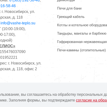
оны:
8 (383) 292-58-46
,
916-58-46
Печи для бани
 г. Новосибирск, ул.
Греющий кабель
рская, д. 118
:
info@vashe-teplo.su
Котлы и котельное оборудов
(10:00-19:00),
Тандыры, мангалы и барбекю
0-17:00),
одной)
Гофрированная нержавеющая
ГЕЛИОС»
Печи-камины (отопительные)
1155476037090
401952221
ес: г. Новосибирск, ул.
рская, д. 118, офис 2
фертой. Наличие и цены товара могут меняться, просьба ут
ользование, вы соглашаетесь на обработку персональных д
рике. Заполняя формы, вы подтверждаете
согласие на обр
Интернет-магазин "Ваше тепло" © | 2015 - 2026