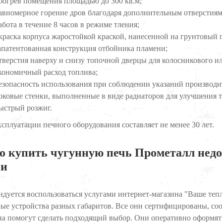
богрев помещения площадью до 300 кв.м;
авномерное горение дров благодаря дополнительным отверстиям
абота в течение 8 часов в режиме тления;
краска корпуса жаростойкой краской, нанесенной на грунтовый 
апатентованная конструкция отбойника пламени;
тверстия наверху и снизу топочной дверцы для колосникового и
кономичный расход топлива;
езопасность использования при соблюдении указаний производи
оковые стенки, выполненные в виде радиаторов для улучшения т
ыстрый розжиг.
ксплуатации печного оборудования составляет не менее 30 лет.
о купить чугунную печь Прометалл недор
ии
дуется воспользоваться услугами интернет-магазина "Ваше тепло
ые устройства разных габаритов. Все они сертифицированы, соо
на помогут сделать подходящий выбор. Они оперативно оформят 