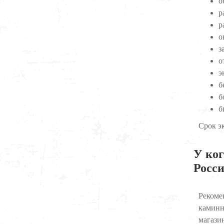
о
р
р
о
з
о
э
б
б
б
Срок э
У ког
Росс
Рекомен
каминн
магази