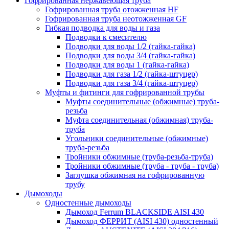
Гофрированная нержавеющая труба
Гофрированная труба отожженная HF
Гофрированная труба неотожженная GF
Гибкая подводка для воды и газа
Подводки к смесителю
Подводки для воды 1/2 (гайка-гайка)
Подводки для воды 3/4 (гайка-гайка)
Подводки для воды 1 (гайка-гайка)
Подводки для газа 1/2 (гайка-штуцер)
Подводки для газа 3/4 (гайка-штуцер)
Муфты и фитинги для гофрированной трубы
Муфты соединительные (обжимные) труба-
резьба
Муфта соединительная (обжимная) труба-
труба
Угольники соединительные (обжимные)
труба-резьба
Тройники обжимные (труба-резьба-труба)
Тройники обжимные (труба - труба - труба)
Заглушка обжимная на гофрированную
трубу
Дымоходы
Одностенные дымоходы
Дымоход Ferrum BLACKSIDE AISI 430
Дымоход ФЕРРИТ (AISI 430) одностенный