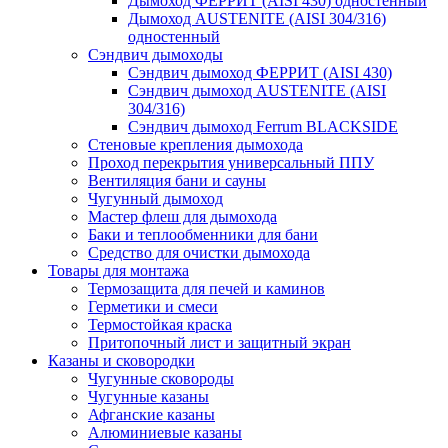
Дымоход ФЕРРИТ (AISI 430) одностенный
Дымоход AUSTENITE (AISI 304/316)
одностенный
Сэндвич дымоходы
Cэндвич дымоход ФЕРРИТ (AISI 430)
Сэндвич дымоход AUSTENITE (AISI
304/316)
Сэндвич дымоход Ferrum BLACKSIDE
Стеновые крепления дымохода
Проход перекрытия универсальный ППУ
Вентиляция бани и сауны
Чугунный дымоход
Мастер флеш для дымохода
Баки и теплообменники для бани
Средство для очистки дымохода
Товары для монтажа
Термозащита для печей и каминов
Герметики и смеси
Термостойкая краска
Притопочный лист и защитный экран
Казаны и сковородки
Чугунные сковороды
Чугунные казаны
Афганские казаны
Алюминиевые казаны