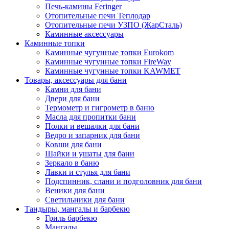
Печь-камины Feringer
Отопительные печи Теплодар
Отопительные печи УЗПО (ЖарСталь)
Каминные аксессуары
Каминные топки
Каминные чугунные топки Eurokom
Каминные чугунные топки FireWay
Каминные чугунные топки KAWMET
Товары, аксессуары для бани
Камни для бани
Двери для бани
Термометр и гигрометр в баню
Масла для пропитки бани
Полки и вешалки для бани
Ведро и запарник для бани
Ковши для бани
Шайки и ушаты для бани
Зеркало в баню
Лавки и стулья для бани
Подспинник, слани и подголовник для бани
Веники для бани
Светильники для бани
Тандыры, мангалы и барбекю
Гриль барбекю
Мангалы