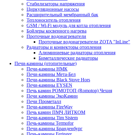
Стабилизаторы напряжения
Циркуляционные насосы
Расширительный мембранный бак
Теплоноситель отопления
GSM / Wi-Fi модуль для котла отопления
Бойлеры косвенного нагрева
Проточные водонагреватели
Проточные водонагреватели ZOTA "InLine"
Радиаторы и конвекторы отопления
Алюминиевые радиаторы отопления
Биметаллические радиаторы
Печи-камины (отопительные)
Печи-камины НМК
Печи-камины Мета-Бел
Печи-камины Black Stove Hors
Печи-камины EYSEN
Печь камин РОМОТОП (Romotop) Чехия
Печи камины ЭкоКамин
Печи Прометалл
Печи-камины FireWay
Печь камин ПМЧ ЛИТКОМ
Печи-камины Tim Sistem
Печь-камины Termofor
Печи-камины Бранденбург
Печь-камины Feringer