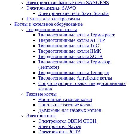
Электрические банные печи SANGENS
Электрокаменки SAWO
Электрические печи Sawo Scandia
Пульты для электро сауны
Котлы и котельное оборудование
Твердотопливные котлы
Твердотопливные котлы Термокрафт
Твердотопливные котлы ALTEP
Твердотопливные котлы ТиС
Твердотопливные котлы НМК
Твердотопливные котлы ZOTA
Твердотопливные котлы Термофор
(Termofor)
Твердотопливные котлы Теплодар
Твердотопливные Алтайские котлы
Сопутствующие товары твердотопливных
котлов
Газовые котлы
Настенный газовый котел
Напольные газовые котлы
Дымоходы для газовых котлов
Электрокотлы
Электрокотел ЭВПМ СТЭН
Электрокотел Navien
Электрокотлы ЗОТА