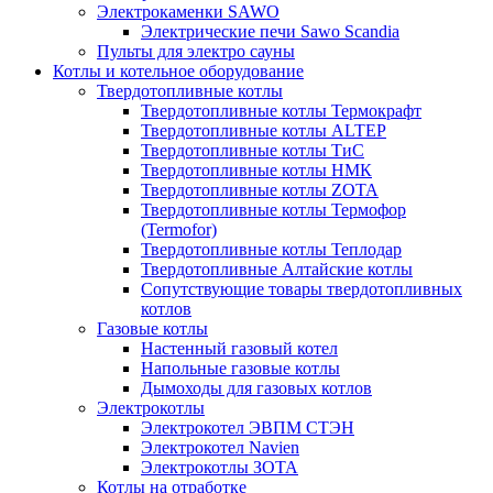
Электрокаменки SAWO
Электрические печи Sawo Scandia
Пульты для электро сауны
Котлы и котельное оборудование
Твердотопливные котлы
Твердотопливные котлы Термокрафт
Твердотопливные котлы ALTEP
Твердотопливные котлы ТиС
Твердотопливные котлы НМК
Твердотопливные котлы ZOTA
Твердотопливные котлы Термофор
(Termofor)
Твердотопливные котлы Теплодар
Твердотопливные Алтайские котлы
Сопутствующие товары твердотопливных
котлов
Газовые котлы
Настенный газовый котел
Напольные газовые котлы
Дымоходы для газовых котлов
Электрокотлы
Электрокотел ЭВПМ СТЭН
Электрокотел Navien
Электрокотлы ЗОТА
Котлы на отработке