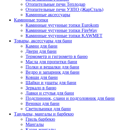
Отопительные печи Теплодар
Отопительные печи УЗПО (ЖарСталь)
Каминные аксессуары
Каминные топки
Каминные чугунные топки Eurokom
Каминные чугунные топки FireWay
Каминные чугунные топки KAWMET
Товары, аксессуары для бани
Камни для бани
Двери для бани
Термометр и гигрометр в баню
Масла для пропитки бани
Полки и вешалки для бани
Ведро и запарник для бани
Ковши для бани
Шайки и ушаты для бани
Зеркало в баню
Лавки и стулья для бани
Подспинник, слани и подголовник для бани
Веники для бани
Светильники для бани
Тандыры, мангалы и барбекю
Гриль барбекю
Мангалы
Казан-мангалы