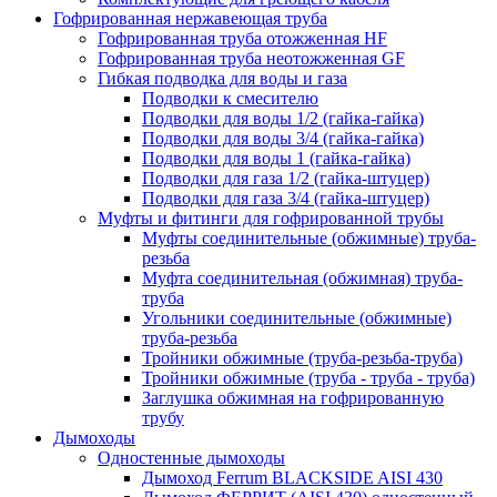
Гофрированная нержавеющая труба
Гофрированная труба отожженная HF
Гофрированная труба неотожженная GF
Гибкая подводка для воды и газа
Подводки к смесителю
Подводки для воды 1/2 (гайка-гайка)
Подводки для воды 3/4 (гайка-гайка)
Подводки для воды 1 (гайка-гайка)
Подводки для газа 1/2 (гайка-штуцер)
Подводки для газа 3/4 (гайка-штуцер)
Муфты и фитинги для гофрированной трубы
Муфты соединительные (обжимные) труба-
резьба
Муфта соединительная (обжимная) труба-
труба
Угольники соединительные (обжимные)
труба-резьба
Тройники обжимные (труба-резьба-труба)
Тройники обжимные (труба - труба - труба)
Заглушка обжимная на гофрированную
трубу
Дымоходы
Одностенные дымоходы
Дымоход Ferrum BLACKSIDE AISI 430