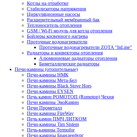
Котлы на отработке
Стабилизаторы напряжения
Циркуляционные насосы
Расширительный мембранный бак
Теплоноситель отопления
GSM / Wi-Fi модуль для котла отопления
Бойлеры косвенного нагрева
Проточные водонагреватели
Проточные водонагреватели ZOTA "InLine"
Радиаторы и конвекторы отопления
Алюминиевые радиаторы отопления
Биметаллические радиаторы
Печи-камины (отопительные)
Печи-камины НМК
Печи-камины Мета-Бел
Печи-камины Black Stove Hors
Печи-камины EYSEN
Печь камин РОМОТОП (Romotop) Чехия
Печи камины ЭкоКамин
Печи Прометалл
Печи-камины FireWay
Печь камин ПМЧ ЛИТКОМ
Печи-камины Tim Sistem
Печь-камины Termofor
Печи-камины Бранденбург