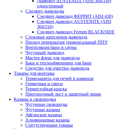
Дымоход AUSTENITE (AISI 304/316)
одностенный
Сэндвич дымоходы
Cэндвич дымоход ФЕРРИТ (AISI 430)
Сэндвич дымоход AUSTENITE (AISI
304/316)
Сэндвич дымоход Ferrum BLACKSIDE
Стеновые крепления дымохода
Проход перекрытия универсальный ППУ
Вентиляция бани и сауны
Чугунный дымоход
Мастер флеш для дымохода
Баки и теплообменники для бани
Средство для очистки дымохода
Товары для монтажа
Термозащита для печей и каминов
Герметики и смеси
Термостойкая краска
Притопочный лист и защитный экран
Казаны и сковородки
Чугунные сковороды
Чугунные казаны
Афганские казаны
Алюминиевые казаны
Сопутствующие товары