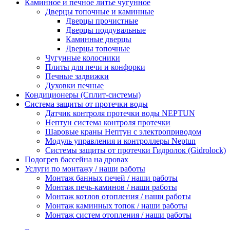
Каминное и печное литье чугунное
Дверцы топочные и каминные
Дверцы прочистные
Дверцы поддувальные
Каминные дверцы
Дверцы топочные
Чугунные колосники
Плиты для печи и конфорки
Печные задвижки
Духовки печные
Кондиционеры (Сплит-системы)
Система защиты от протечки воды
Датчик контроля протечки воды NEPTUN
Нептун система контроля протечки
Шаровые краны Нептун с электроприводом
Модуль управления и контроллеры Neptun
Системы защиты от протечки Гидролок (Gidrolock)
Подогрев бассейна на дровах
Услуги по монтажу / наши работы
Монтаж банных печей / наши работы
Монтаж печь-каминов / наши работы
Монтаж котлов отопления / наши работы
Монтаж каминных топок / наши работы
Монтаж систем отопления / наши работы