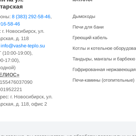
тарская
Дымоходы
оны:
8 (383) 292-58-46
,
916-58-46
Печи для бани
 г. Новосибирск, ул.
Греющий кабель
рская, д. 118
:
info@vashe-teplo.su
Котлы и котельное оборудов
(10:00-19:00),
Тандыры, мангалы и барбекю
0-17:00),
одной)
Гофрированная нержавеющая
ГЕЛИОС»
Печи-камины (отопительные)
1155476037090
401952221
ес: г. Новосибирск, ул.
рская, д. 118, офис 2
фертой. Наличие и цены товара могут меняться, просьба ут