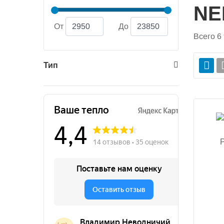
NE
От
До
Всего
6
Тип