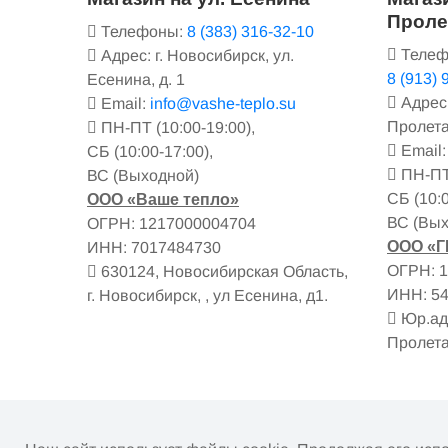
Проле
Телефоны:
8 (383) 316-32-10
Телеф
Адрес: г. Новосибирск, ул.
8 (913) 
Есенина, д. 1
Адрес:
Email:
info@vashe-teplo.su
Пролета
ПН-ПТ (10:00-19:00),
Email
СБ (10:00-17:00),
ПН-ПТ 
ВС (Выходной)
СБ (10:0
ООО «Ваше тепло»
ВС (Вых
ОГРН: 1217000004704
ООО «
ИНН: 7017484730
ОГРН: 
630124, Новосибирская Область,
ИНН: 5
г. Новосибирск, , ул Есенина, д1.
Юр.адр
Пролета
Информация на сайте не является публичной о