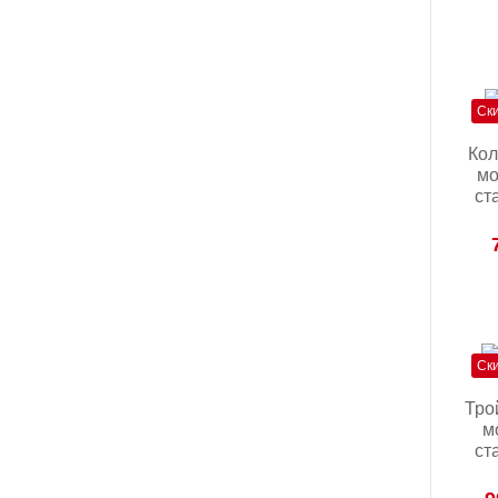
Ск
Кол
мо
ст
Ск
Тро
м
ст