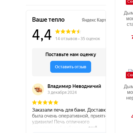
Ск
Дым
мо
ст
Ск
Дым
мо
не