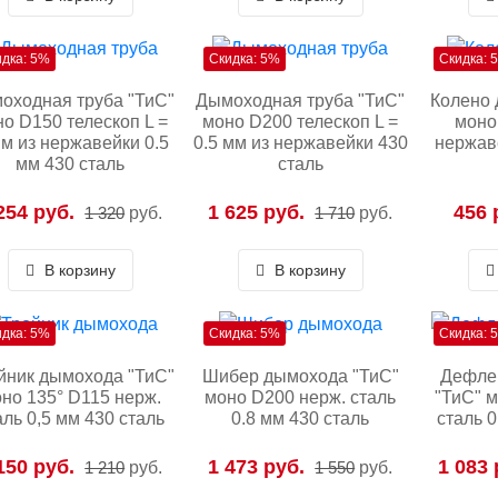
идка: 5%
Скидка: 5%
Скидка: 
оходная труба "ТиС"
Дымоходная труба "ТиС"
Колено 
о D150 телескоп L =
моно D200 телескоп L =
моно
 м из нержавейки 0.5
0.5 мм из нержавейки 430
нержав
мм 430 сталь
сталь
254 руб.
1 625 руб.
456 
1 320
руб.
1 710
руб.
В корзину
В корзину
идка: 5%
Скидка: 5%
Скидка: 
йник дымохода "ТиС"
Шибер дымохода "ТиС"
Дефле
но 135° D115 нерж.
моно D200 нерж. сталь
"ТиС" 
аль 0,5 мм 430 сталь
0.8 мм 430 сталь
сталь 0
150 руб.
1 473 руб.
1 083 
1 210
руб.
1 550
руб.