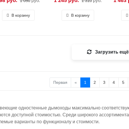
98 руб.
1 245 руб.
1 463 
1 050
руб.
1 310
руб.
В корзину
В корзину
Загрузить ещё
Первая
«
1
2
3
4
5
веющие одностенные дымоходы максимально соответствую
ются доступной стоимостью. Среди широкого ассортимента 
емые варианты по функционалу и стоимости.