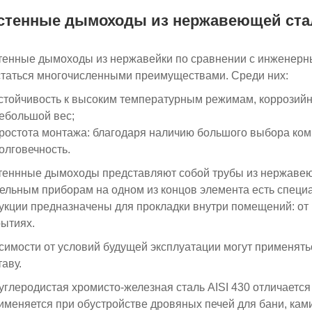
стенные дымоходы из нержавеющей стал
енные дымоходы из нержавейки по сравнении с инженерны
таться многочисленными преимуществами. Среди них:
стойчивость к высоким температурным режимам, коррозий
ебольшой вес;
ростота монтажа: благодаря наличию большого выбора ко
олговечность.
еннные дымоходы представляют собой трубы из нержавею
ельным приборам на одном из концов элемента есть специ
укции предназначены для прокладки внутри помещений: от к
ытиях.
симости от условий будущей эксплуатации могут применят
таву.
углеродистая хромисто-железная сталь AISI 430 отличаетс
именяется при обустройстве дровяных печей для бани, ка