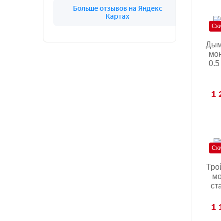
Ск
Дым
мон
0.5
1 
Ск
Тро
мо
ст
1 