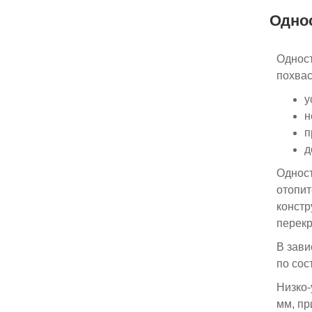
Одно
Одност
похвас
у
н
п
д
Одност
отопит
констр
перекр
В зави
по сос
Низко-
мм, пр