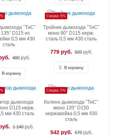
5%
Скидка: 5%
дымохода "ТиС"
Тройник дымохода "ТиС"
 135° D115 из
моно 90° D115 нерж.
ейки 0,5 мм 430
сталь 0,5 мм 430 сталь
сталь
779 руб.
820
руб.
руб.
480
руб.
В корзину
В корзину
5%
Скидка: 5%
ктор дымохода
Колено дымохода "ТиС"
моно D115 нерж.
моно 135° D150
,5 мм 430 сталь
нержавейка 0,5 мм 430
сталь
руб.
1 140
руб.
542 руб.
570
руб.