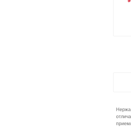
9
Нержа
отлича
приемл